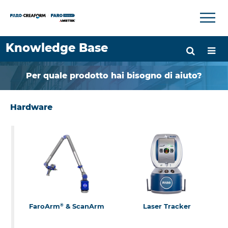
×
×
Knowledge Base
Lingua
Per quale prodotto hai bisogno di aiuto?
Chiedere aiuto
Accesso
Hardware
FaroArm
& ScanArm
Laser Tracker
®