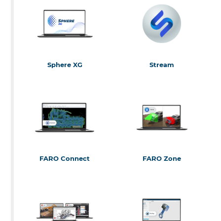
Scan Localizer
CAM2
SCENE
Photon
SmartInspect
Sphere XG
Stream
Sphere XG
Stream
FARO Connect
FARO Zone
FARO Connect
FARO Zone