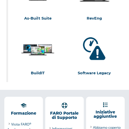
As-Built Suite
RevEng
As-Built
for AutoCAD
RevEng
™
®
Software
As-Built
for Autodesk
™
Revit
®
As-Built
Modeler
™
BuildIT
Software Legacy
BuildIT Construction
Visual Inspect
BuildIT Metrology
WebShare Enterprise
BuildIT Projector
Measure 10
Iniziative
Formazione
FARO Portale
aggiuntive
di Supporto
FARO CAD Zone
Visita FARO
®
FARO ARAS 360
Abbiamo coperto
Informazioni