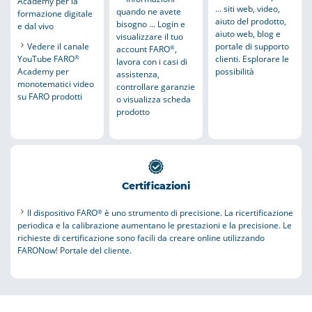
Academy per la
... siti web, video,
present4D
quando ne avete
formazione digitale
aiuto del prodotto,
bisogno ... Login e
e dal vivo
PhotoCore
aiuto web, blog e
visualizzare il tuo
portale di supporto
Vedere il canale
account FARO
,
PointSense & CAD
®
clienti. Esplorare le
YouTube FARO
®
Plugins
lavora con i casi di
possibilità
Academy per
assistenza,
VirtuSurv
monotematici video
controllare garanzie
su FARO prodotti
Measure Gage
o visualizza scheda
prodotto
Gage Software
Insight
SCENE Process
Measure X, Q and Earlier
Certificazioni
WebShare 2Go App
WebShare Server & 2Go
Il dispositivo FARO
è uno strumento di precisione. La ricertificazione
®
periodica e la calibrazione aumentano le prestazioni e la precisione. Le
richieste di certificazione sono facili da creare online utilizzando
FARONow! Portale del cliente.