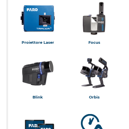
FaroArm & ScanArm
Tracker
Proiettore Laser
Focus
Tracer
Focus
Blink
Orbis
Blink
Orbis