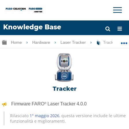
×
×
Knowledge Base
Lingua
Ingrandisci/riduci gerarchia globale
Home
Hardware
Laser Tracker
Tracker
Chiedere aiuto
Accesso
Tracker
®
Firmware FARO
Laser Tracker 4.0.0
Rilasciato
1° maggio 2026
, questa versione include le ultime
funzionalità e miglioramenti.