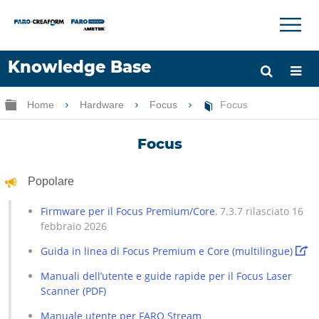
×
×
Knowledge Base
Lingua
Ingrandisci/riduci gerarchia globale
Home
Hardware
Focus
Focus
Chiedere aiuto
Accesso
Focus
Popolare
Firmware per il Focus Premium/Core
, 7.3.7 rilasciato 16
febbraio 2026
Guida in linea di Focus Premium e Core (multilingue)
Manuali dell’utente e guide rapide per il Focus Laser
Scanner (PDF)
Manuale utente per FARO Stream