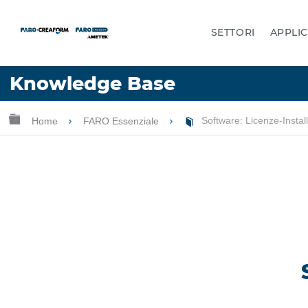
SETTORI
APPLIC
Lingua
Knowledge Base
Chiedere aiuto
Accesso
Ingrandisci/riduci gerarchia globale
Home
FARO Essenziale
Software: Licenze-Instal