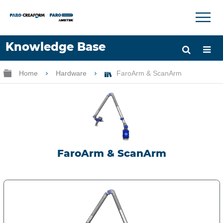
×
×
Knowledge Base
Lingua
Ingrandisci/riduci gerarchia globale
Home
Hardware
FaroArm & ScanArm
Chiedere aiuto
Accesso
FaroArm & ScanArm