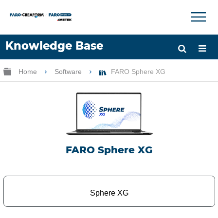
×
×
Knowledge Base
Lingua
Ingrandisci/riduci gerarchia globale
Home
Software
FARO Sphere XG
Chiedere aiuto
Accesso
FARO Sphere XG
Sphere XG