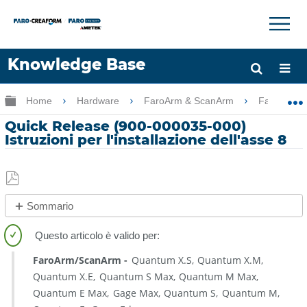
×
×
Knowledge Base
Lingua
Ingrandisci/riduci gerarchia globale
Home
Hardware
FaroArm & ScanArm
FaroArm 
Chiedere aiuto
Accesso
Quick Release (900-000035-000)
Istruzioni per l'installazione dell'asse 8
Salva
Sommario
come
No
PDF
intestazioni
FaroArm/ScanArm
Quantum X.S
Quantum X.M
Quantum X.E
Quantum S Max
Quantum M Max
Quantum E Max
Gage Max
Quantum S
Quantum M