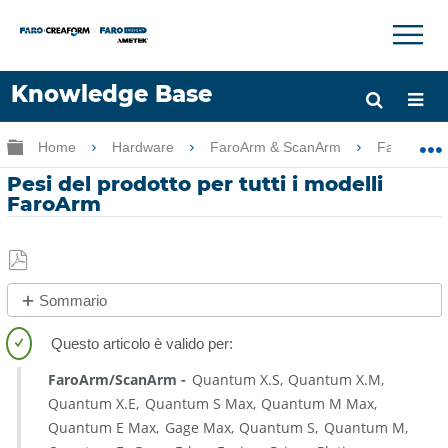
×
×
Knowledge Base
Lingua
Ingrandisci/riduci gerarchia globale
Home
Hardware
FaroArm & ScanArm
FaroArm 
Chiedere aiuto
Accesso
Pesi del prodotto per tutti i modelli
FaroArm
Salva
Sommario
come
No
PDF
intestazioni
FaroArm/ScanArm
Quantum X.S
Quantum X.M
Quantum X.E
Quantum S Max
Quantum M Max
Quantum E Max
Gage Max
Quantum S
Quantum M