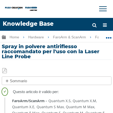
×
×
Knowledge Base
Lingua
Ingrandisci/riduci gerarchia globale
Home
Hardware
FaroArm & ScanArm
FaroArm 
Chiedere aiuto
Accesso
Spray in polvere antiriflesso
raccomandato per l'uso con la Laser
Line Probe
Salva
Sommario
come
No
PDF
intestazioni
FaroArm/ScanArm
Quantum X.S
Quantum X.M
Quantum X.E
Quantum S Max
Quantum M Max
Quantum E Max
Quantum S
Quantum M
Quantum E