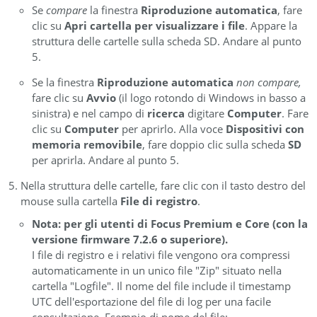
Se
compare
la finestra
Riproduzione automatica
, fare
clic su
Apri cartella per visualizzare i file
. Appare la
struttura delle cartelle sulla scheda SD. Andare al punto
5.
Se la finestra
Riproduzione automatica
non compare,
fare clic su
Avvio
(il logo rotondo di Windows in basso a
sinistra)
e nel campo di
ricerca
digitare
Computer
. Fare
clic su
Computer
per aprirlo. Alla voce
Dispositivi con
memoria removibile
, fare doppio clic sulla scheda
SD
per aprirla. Andare al punto 5.
Nella struttura delle cartelle, fare clic con il tasto destro del
mouse sulla cartella
File di registro
.
Nota: per gli utenti di Focus Premium e Core (con la
versione firmware 7.2.6 o superiore).
I file di registro e i relativi file vengono ora compressi
automaticamente in un unico file "Zip" situato nella
cartella "Logfile". Il nome del file include il timestamp
UTC dell'esportazione del file di log per una facile
consultazione. Esempio di nome del file: