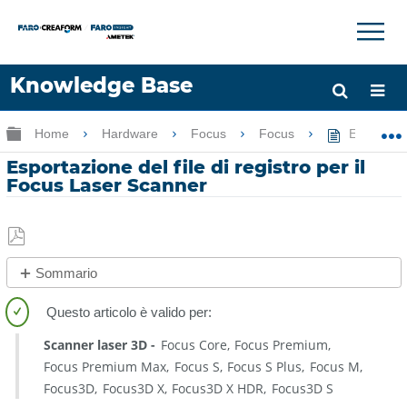
×
×
Knowledge Base
Lingua
Ingrandisci/riduci gerarchia globale
Home
Hardware
Focus
Focus
Esportazio
Chiedere aiuto
Accesso
Esportazione del file di registro per il
Focus Laser Scanner
Salva
Sommario
come
Panoramica
PDF
Invio
Scanner laser 3D
Focus Core
Focus Premium
del
Focus Premium Max
Focus S
Focus S Plus
Focus M
file
Focus3D
Focus3D X
Focus3D X HDR
Focus3D S
di