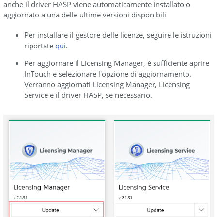
driver
anche il driver HASP viene automaticamente installato o
HASP
aggiornato a una delle ultime versioni disponibili
Installare
Per installare il gestore delle licenze, seguire le istruzioni
il
riportate
qui
.
nuovo
driver
Per aggiornare il Licensing Manager, è sufficiente aprire
HASP
InTouch e selezionare l'opzione di aggiornamento.
Verranno aggiornati Licensing Manager, Licensing
Disinstallare
Service e il driver HASP, se necessario.
il
vecchio
RUS
Installare
il
nuovo
RUS