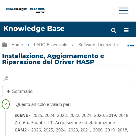
×
×
Knowledge Base
Lingua
Ingrandisci/riduci gerarchia globale
Home
FARO Essenziale
Software: Licenze-Installazio
Chiedere aiuto
Accesso
Installazione, Aggiornamento e
Riparazione del Driver HASP
Salva
Sommario
come
Panoramica
PDF
Procedura
SCENE
2025
2024
2023
2022
2021
2020
2019
2018
Installazione/Aggiornamento
7.x
6.x
5.x
4.x
LT
Acquisizione ed elaborazione
del
CAM2
2026
2025
2024
2023
2021
2020
2019
2018
Driver