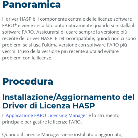
Panoramica
file
HASP/RUS
Il driver HASP è il componente centrale delle licenze software
Verificare
FARO
e viene installato automaticamente quando si installa il
®
il
software FARO. Assicurarsi di usare sempre la versione più
numero
recente del driver HASP. È retrocompatibile, quindi non ci sono
di
problemi se si usa l’ultima versione con software FARO più
versione
vecchi. L’uso della versione più recente aiuta ad evitare
HASP
problemi con le licenze.
Verificare
il
Procedura
numero
di
versione
Installazione/Aggiornamento del
del
Driver di Licenza HASP
RUS
Il
Applicazione FARO Licensing Manager
è lo strumento
Disinstallare
principale per gestire le licenze FARO.
il
vecchio
Quando il License Manager viene installato o aggiornato,