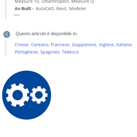
Measure 10
SmartInspect
Measure Q
di
As-Built
AutoCAD
Revit
Modeler
Licenza
HASP
Riparazione
del
Driver
Cinese
Coreano
Francese
Giapponese
Inglese
Italiano
HASP
Portoghese
Spagnolo
Tedesco
Installazione/Aggiornamento
del
Driver
di
Licenza
Legacy
HASP
e
di
RUS
Scaricare
i