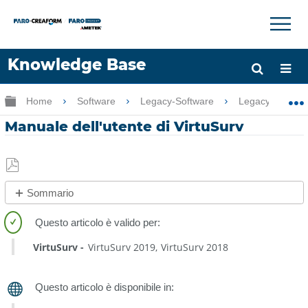
×
×
Knowledge Base
Lingua
Ingrandisci/riduci gerarchia globale
Home
Software
Legacy-Software
Legacy-VirtuSu
Chiedere aiuto
Accesso
Manuale dell'utente di VirtuSurv
Salva
Sommario
come
Procedura
PDF
rapida
VirtuSurv
VirtuSurv 2019
VirtuSurv 2018
Vedere
anche