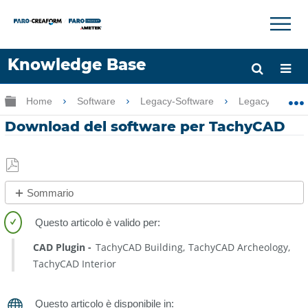
×
×
Knowledge Base
Lingua
Ingrandisci/riduci gerarchia globale
Home
Software
Legacy-Software
Legacy-PointSe
Chiedere aiuto
Accesso
Download del software per TachyCAD
Salva
Sommario
come
Procedura
PDF
rapida
CAD Plugin
TachyCAD Building
TachyCAD Archeology
Preparazione
TachyCAD Interior
Vedere
anche