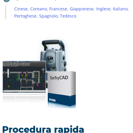
Versioni
Cinese
Coreano
Francese
Giapponese
Inglese
Italiano
precedenti
Portoghese
Spagnolo
Tedesco
Parole
chiave:
Procedura rapida