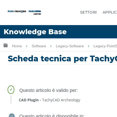
SETTORI
APPLIC
Lingua
Knowledge Base
Chiedere aiuto
Accesso
Ingrandisci/riduci gerarchia globale
Home
Software
Legacy-Software
Legacy-Point
Scheda tecnica per Tach
CAD Plugin
TachyCAD Archeology