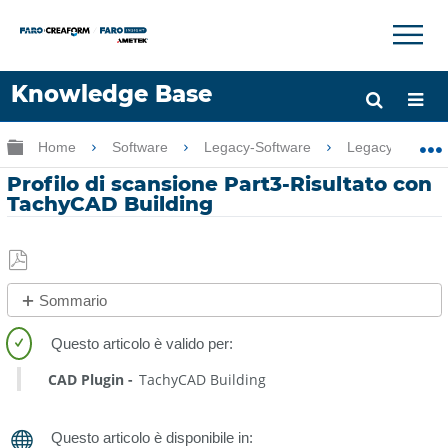
×
×
Knowledge Base
Lingua
Ingrandisci/riduci gerarchia globale
Home
Software
Legacy-Software
Legacy-PointSe
Chiedere aiuto
Accesso
Profilo di scansione Part3-Risultato con
TachyCAD Building
Salva
Sommario
come
No
PDF
intestazioni
CAD Plugin
TachyCAD Building