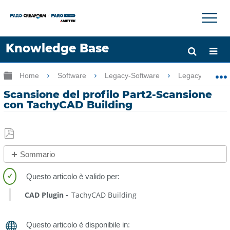
×
×
Knowledge Base
Lingua
Ingrandisci/riduci gerarchia globale
Home
Software
Legacy-Software
Legacy-PointSe
Chiedere aiuto
Accesso
Scansione del profilo Part2-Scansione
con TachyCAD Building
Salva
Sommario
come
No
PDF
intestazioni
CAD Plugin
TachyCAD Building