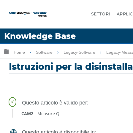
SETTORI
APPLIC
Lingua
Knowledge Base
Chiedere aiuto
Accesso
Ingrandisci/riduci gerarchia globale
Home
Software
Legacy-Software
Legacy-Measu
Istruzioni per la disinsta
CAM2
Measure Q