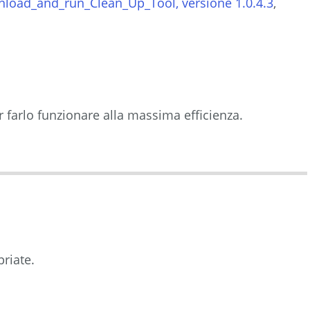
wnload_and_run_Clean_Up_Tool
, versione 1.0.4.3
,
r farlo funzionare alla massima efficienza.
priate.