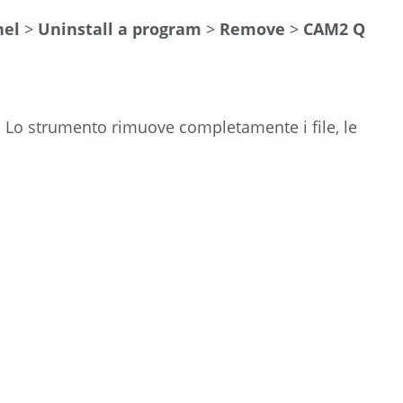
nel
>
Uninstall a program
>
Remove
>
CAM2 Q
. Lo strumento rimuove completamente i file, le