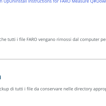
n Up
Uninstall Instructions for FARO Measure Q#Do
 che tutti i file FARO vengano rimossi dal computer pe
a
ckup di tutti i file da conservare nelle directory appro