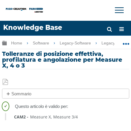
×
×
Knowledge Base
Lingua
Ingrandisci/riduci gerarchia globale
Home
Software
Legacy-Software
Legacy-Measure
Chiedere aiuto
Accesso
Tolleranze di posizione effettiva,
profilatura e angolazione per Measure
X, 4 o 3
Salva
Sommario
come
No
PDF
intestazioni
CAM2
Measure X
Measure 3/4