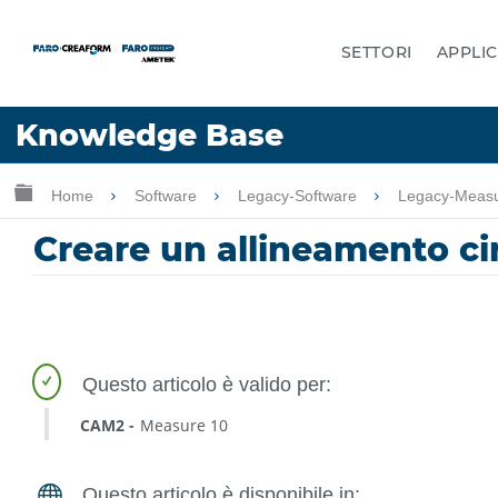
SETTORI
APPLIC
Lingua
Knowledge Base
Chiedere aiuto
Accesso
Ingrandisci/riduci gerarchia globale
Home
Software
Legacy-Software
Legacy-Meas
Creare un allineamento ci
CAM2
Measure 10