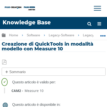
×
×
Knowledge Base
Lingua
Ingrandisci/riduci gerarchia globale
Home
Software
Legacy-Software
Legacy-Measu
Chiedere aiuto
Accesso
Creazione di QuickTools in modalità
modello con Measure 10
Salva
Sommario
come
No
PDF
intestazioni
CAM2
Measure 10