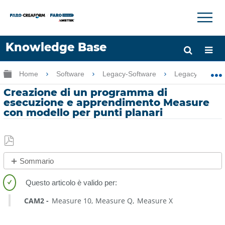
×
×
Knowledge Base
Lingua
Ingrandisci/riduci gerarchia globale
Home
Software
Legacy-Software
Legacy-Measu
Chiedere aiuto
Accesso
Creazione di un programma di
esecuzione e apprendimento Measure
con modello per punti planari
Salva
Sommario
come
No
PDF
intestazioni
CAM2
Measure 10
Measure Q
Measure X