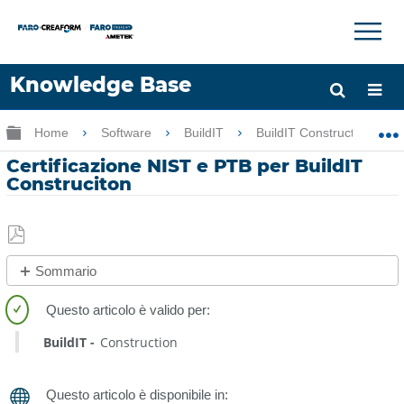
×
×
Knowledge Base
Lingua
Ingrandisci/riduci gerarchia globale
Home
Software
BuildIT
BuildIT Construction
Chiedere aiuto
Accesso
Certificazione NIST e PTB per BuildIT
Construciton
Salva
Sommario
come
No
PDF
intestazioni
BuildIT
Construction