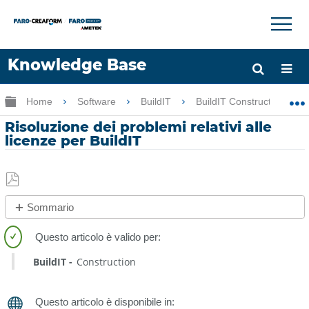
×
×
Knowledge Base
Lingua
Ingrandisci/riduci gerarchia globale
Home
Software
BuildIT
BuildIT Construction
Chiedere aiuto
Accesso
Risoluzione dei problemi relativi alle
licenze per BuildIT
Salva
Sommario
come
No
PDF
intestazioni
BuildIT
Construction