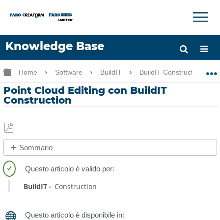
×
×
Knowledge Base
Lingua
Ingrandisci/riduci gerarchia globale
Home
Software
BuildIT
BuildIT Construction
Chiedere aiuto
Accesso
Point Cloud Editing con BuildIT
Construction
Salva
Sommario
come
No
PDF
intestazioni
BuildIT
Construction