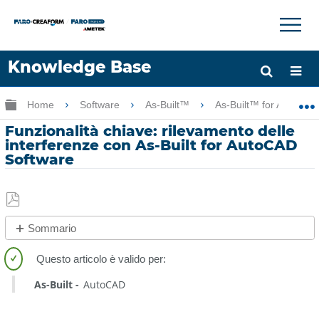
×
×
Knowledge Base
Lingua
Ingrandisci/riduci gerarchia globale
Home
Software
As-Built™
As-Built™ for AutoCA
Chiedere aiuto
Accesso
Funzionalità chiave: rilevamento delle
interferenze con As-Built for AutoCAD
Software
Salva
Sommario
come
No
PDF
intestazioni
As-Built
AutoCAD