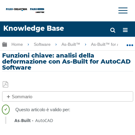
×
×
Knowledge Base
Lingua
Ingrandisci/riduci gerarchia globale
Home
Software
As-Built™
As-Built™ for AutoCA
Chiedere aiuto
Accesso
Funzioni chiave: analisi della
deformazione con As-Built for AutoCAD
Software
Salva
Sommario
come
No
PDF
intestazioni
As‑Built
AutoCAD