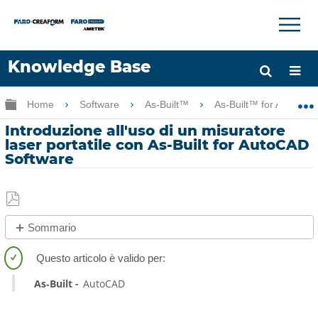
×
×
Knowledge Base
Lingua
Ingrandisci/riduci gerarchia globale
Home
Software
As-Built™
As-Built™ for AutoCA
Chiedere aiuto
Accesso
Introduzione all'uso di un misuratore
laser portatile con As-Built for AutoCAD
Software
Salva
Sommario
come
No
PDF
intestazioni
As‑Built
AutoCAD