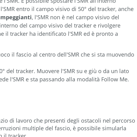
e l'SMR. È possibile spostare l'SMR all'interno
ne l'SMR entro il campo visivo di 50° del tracker, anche
lampeggianti
, l'SMR non è nel campo visivo del
'interno del campo visivo del tracker e rivolgere
he il tracker ha identificato l'SMR ed è pronto a
fuoco il fascio al centro dell'SMR che si sta muovendo
0° del tracker. Muovere l'SMR su e giù o da un lato
r vede l'SMR e sta passando alla modalità Follow Me.
zio di lavoro che presenti degli ostacoli nel percorso
ruzioni multiple del fascio, è possibile simularla
 il tracker.