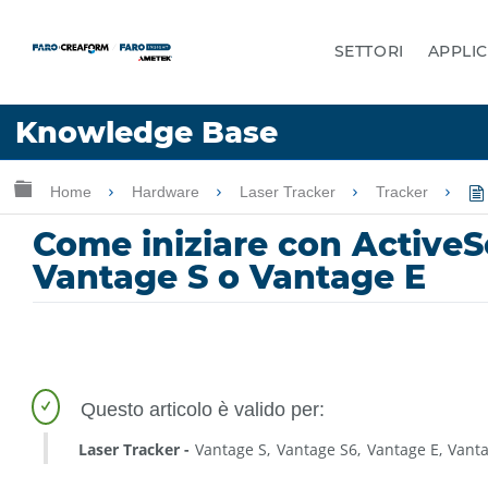
SETTORI
APPLIC
Lingua
Knowledge Base
Chiedere aiuto
Accesso
Ingrandisci/riduci gerarchia globale
Home
Hardware
Laser Tracker
Tracker
Come iniziare con ActiveS
Vantage S o Vantage E
Laser Tracker
Vantage S
Vantage S6
Vantage E
Vant