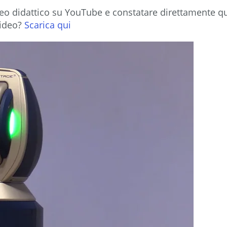
o didattico su YouTube e constatare direttamente qua
video?
Scarica qui