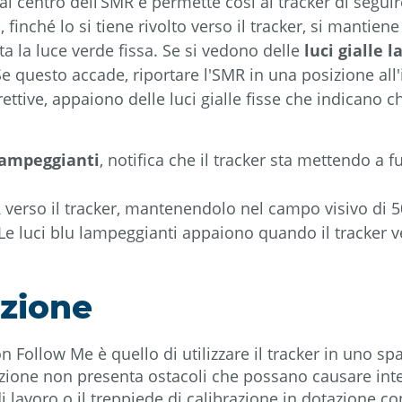
al centro dell’SMR e permette così al tracker di seguir
i, finché lo si tiene rivolto verso il tracker, si mantie
sta la luce verde fissa. Se si vedono delle
luci gialle 
Se questo accade, riportare l'SMR in una posizione all
ettive, appaiono delle luci gialle fisse che indicano c
 lampeggianti
, notifica che il tracker sta mettendo a 
R verso il tracker, mantenendolo nel campo visivo di 5
er. Le luci blu lampeggianti appaiono quando il tracke
azione
Follow Me è quello di utilizzare il tracker in uno spa
zione non presenta ostacoli che possano causare inter
 lavoro o il treppiede di calibrazione in dotazione con