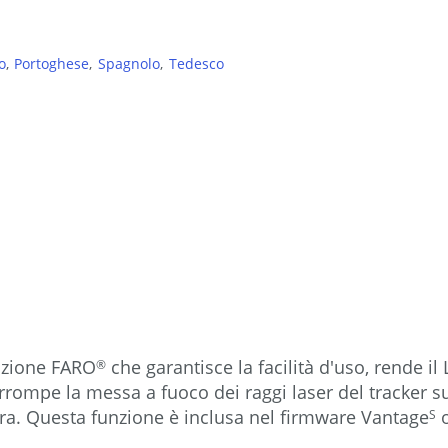
o
Portoghese
Spagnolo
Tedesco
unzione FARO
che garantisce la facilità d'uso, rende i
®
terrompe la messa a fuoco dei raggi laser del tracker s
sura. Questa funzione è inclusa nel firmware Vantage
o
S