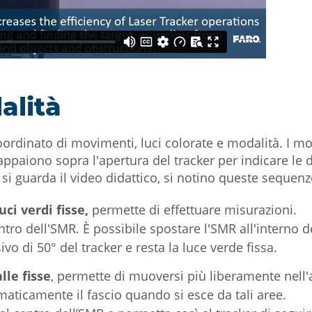
alità
rdinato di movimenti, luci colorate e modalità. I mov
e appaiono sopra l'apertura del tracker per indicare le
si guarda il video didattico, si notino queste sequenz
luci verdi fisse,
permette di effettuare misurazioni.
ntro dell'SMR. È possibile spostare l'SMR all'interno del
vo di 50° del tracker e resta la luce verde fissa.
alle fisse
, permette di muoversi più liberamente nell'a
maticamente il fascio quando si esce da tali aree.