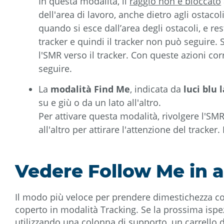
In questa modalità, il
raggio non è bloccato
dell'area di lavoro, anche dietro agli ostacol
quando si esce dall’area degli ostacoli, e re
tracker e quindi il tracker non può seguire. 
l'SMR verso il tracker. Con queste azioni corr
seguire.
La
modalità Find Me
, indicata da
luci blu
su e giù o da un lato all'altro.
Per attivare questa modalità, rivolgere l'SM
all'altro per attirare l'attenzione del track
Vedere Follow Me in 
Il modo più veloce per prendere dimestichezza con 
coperto in modalità Tracking. Se la prossima ispe
utilizzando una colonna di supporto, un carrello di