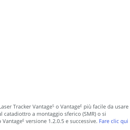
luci
e
modalità
Vedere
Follow
Me
in
azione
Vedere
Find
Me
in
l Laser Tracker Vantage
o Vantage
più facile da usare
S
E
azione
ul catadiottro a montaggio sferico (SMR) o si
Impostazioni
 Vantage
versione 1.2.0.5 e successive.
Fare clic qui
E
Find