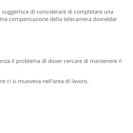
Me,
 si suggerisce di considerare di completare una
Follow
e. Una compensazione della telecamera dovrebbe
Me
Vedere
anche
senza il problema di dover cercare di mantenere il
re ci si muoveva nell'area di lavoro.