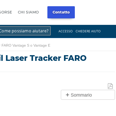
ISORSE
CHI SIAMO
Contatto
×
×
ACCESSO
CHIEDERE AIUTO
er FARO Vantage S o Vantage E
il Laser Tracker FARO
Salv
Sommario
co
Panoramica
PDF
Movimenti,