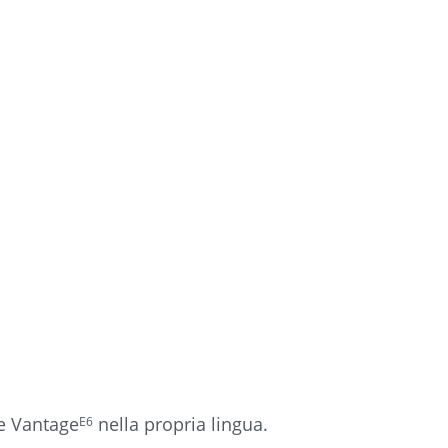
anche
e Vantage
nella propria lingua.
E6