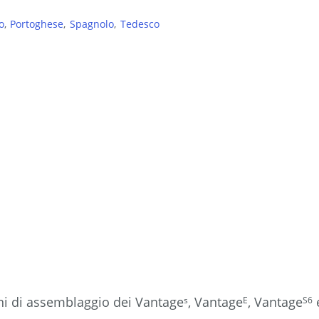
o
Portoghese
Spagnolo
Tedesco
ni di assemblaggio dei Vantage
, Vantage
, Vantage
s
E
S6