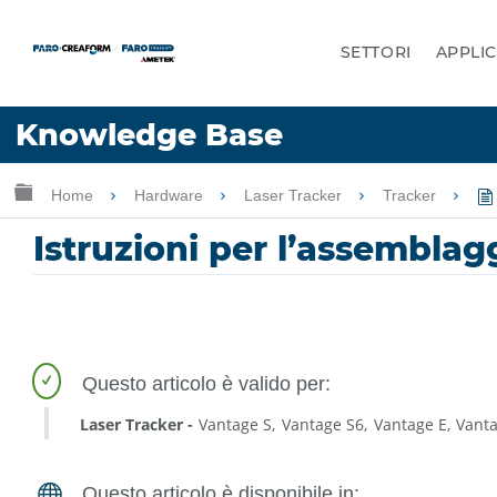
SETTORI
APPLIC
Lingua
Knowledge Base
Chiedere aiuto
Accesso
Ingrandisci/riduci gerarchia globale
Home
Hardware
Laser Tracker
Tracker
Istruzioni per l’assemblag
Laser Tracker
Vantage S
Vantage S6
Vantage E
Vant