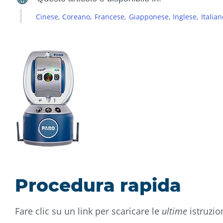
Cinese
Coreano
Francese
Giapponese
Inglese
Italian
Procedura rapida
Fare clic su un link per scaricare le
ultime
istruzio