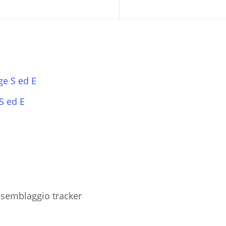
ge S ed E
S ed E
ssemblaggio tracker