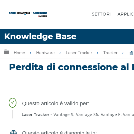
SETTORI
APPLIC
Lingua
Knowledge Base
Chiedere aiuto
Accesso
Ingrandisci/riduci gerarchia globale
Home
Hardware
Laser Tracker
Tracker
Perdita di connessione al 
Laser Tracker
Vantage S
Vantage S6
Vantage E
Vant