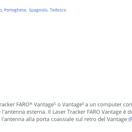
o
Portoghese
Spagnolo
Tedesco
Tracker FARO
Vantage
o Vantage
a un computer con
®
S
E
re l'antenna esterna. Il Laser Tracker FARO Vantage è 
 l'antenna alla porta coassiale sul retro del Vantage (