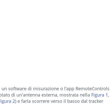
Figura
2
Figura
3
Figura
4
 un software di misurazione o l’app RemoteControls
dotato di un'antenna esterna, mostrata nella
Figura 1
,
Figura 2
) e farla scorrere verso il basso dal tracker