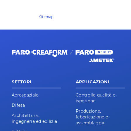
Sitemap
SETTORI
APPLICAZIONI
Aerospaziale
Controllo qualità e
ispezione
Difesa
Produzione,
Architettura,
fabbricazione e
ingegneria ed edilizia
assemblaggio