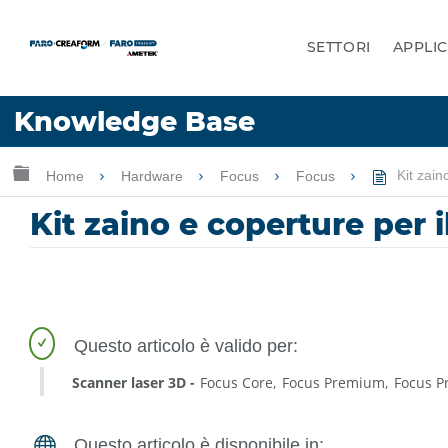
SETTORI
APPLIC
Lingua
Knowledge Base
Chiedere aiuto
Accesso
Ingrandisci/riduci gerarchia globale
Home
Hardware
Focus
Focus
Kit zain
Kit zaino e coperture per 
Scanner laser 3D
Focus Core
Focus Premium
Focus 