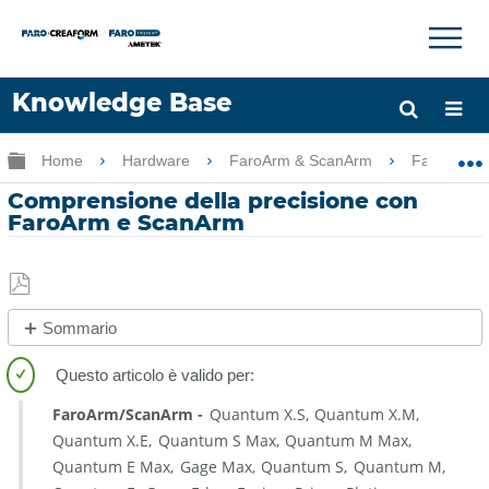
×
×
Knowledge Base
Lingua
Ingrandisci/riduci gerarchia globale
Home
Hardware
FaroArm & ScanArm
FaroArm 
Chiedere aiuto
Accesso
Comprensione della precisione con
FaroArm e ScanArm
Salva
Sommario
come
No
PDF
intestazioni
FaroArm/ScanArm
Quantum X.S
Quantum X.M
Quantum X.E
Quantum S Max
Quantum M Max
Quantum E Max
Gage Max
Quantum S
Quantum M