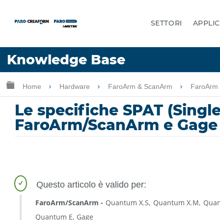
SETTORI
APPLIC
Lingua
Knowledge Base
Chiedere aiuto
Accesso
Ingrandisci/riduci gerarchia globale
Home
Hardware
FaroArm & ScanArm
FaroArm
Le specifiche SPAT (Singl
FaroArm/ScanArm e Gage
FaroArm/ScanArm
Quantum X.S
Quantum X.M
Quan
Quantum E
Gage