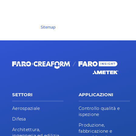
Sitemap
SETTORI
APPLICAZIONI
Aerospaziale
Controllo qualità e
ispezione
Difesa
Produzione,
Architettura,
fabbricazione e
ingegneria ed edilizia