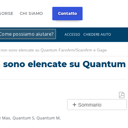
ISORSE
CHI SIAMO
Contatto
×
×
ACCESSO
CHIEDERE AIUTO
est) non sono elencate su Quantum FaroArm/ScanArm e Gage
on sono elencate su Quantum
Salv
Sommario
co
No
PDF
e Max
Quantum S
Quantum M
intestazioni