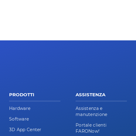
PRODOTTI
ASSISTENZA
Hardware
Assistenza e
manutenzione
Software
Portale clienti
3D App Center
FARONow!