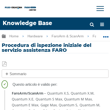
×
×
Knowledge Base
Lingua
Ingrandisci/riduci gerarchia globale
Home
Hardware
FaroArm & ScanArm
FaroArm 
Chiedere aiuto
Accesso
Procedura di ispezione iniziale del
servizio assistenza FARO
Salva
Sommario
come
No
PDF
intestazioni
FaroArm/ScanArm
Quantum X.S
Quantum X.M
Quantum X.E
Quantum S Max
Quantum M Max
Quantum E Max
Gage Max
Quantum S
Quantum M