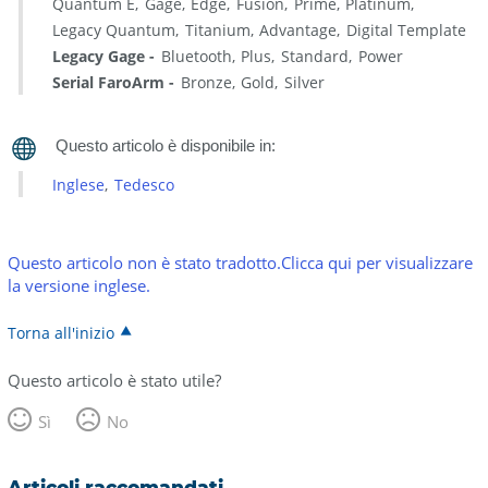
Quantum E
Gage
Edge
Fusion
Prime
Platinum
Legacy Quantum
Titanium
Advantage
Digital Template
Legacy Gage
Bluetooth
Plus
Standard
Power
Serial FaroArm
Bronze
Gold
Silver
Inglese
Tedesco
Questo articolo non è stato tradotto.Clicca qui per visualizzare
la versione inglese.
Torna all'inizio
Questo articolo è stato utile?
Sì
No
Articoli raccomandati