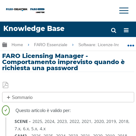
×
×
Knowledge Base
Lingua
Ingrandisci/riduci gerarchia globale
Home
FARO Essenziale
Software: Licenze-Installazio
Chiedere aiuto
Accesso
FARO Licensing Manager -
Comportamento imprevisto quando è
richiesta una password
Salva
Sommario
come
No
PDF
intestazioni
SCENE
2025
2024
2023
2022
2021
2020
2019
2018
7.x
6.x
5.x
4.x
CAM2
2026
2025
2024
2023
2021
2020
2019
2018