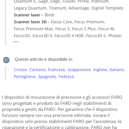
Quantum E
Gage
Edge
Fusion
Prime
Platinum
Legacy Quantum
Titanium
Advantage
Digital Template
Scanner laser
Blink
Scanner laser 3D
Focus Core
Focus Premium
Focus Premium Max
Focus S
Focus S Plus
Focus M
Focus3D
Focus3D X
Focus3D X HDR
Focus3D S
Photon
Cinese
Coreano
Francese
Giapponese
Inglese
Italiano
Portoghese
Spagnolo
Tedesco
I dispositivi di misurazione di precisione e gli accessori FARO
sono progettati e prodotti da FARO negli stabilimenti di
proprietà e gestiti da FARO. Per garantire che il dispositivo
funzioni sempre con una precisione ottimale, inviare il
dispositivo solo presso stabilimenti FARO per l’assistenza, la
riparazione e la certificazione o calibrazione. FARO
non
ha