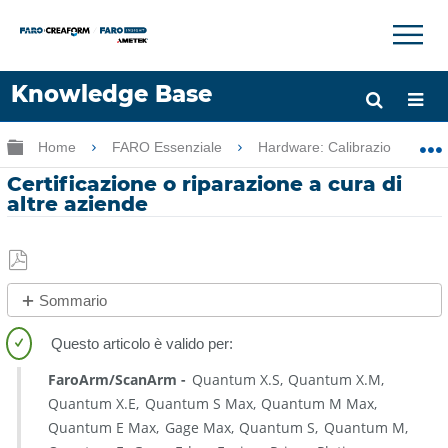
×
×
Knowledge Base
Lingua
Ingrandisci/riduci gerarchia globale
Home
FARO Essenziale
Hardware: Calibrazione-Servi
Chiedere aiuto
Accesso
Certificazione o riparazione a cura di
altre aziende
Salva
Sommario
come
Vedere
PDF
anche
FaroArm/ScanArm
Quantum X.S
Quantum X.M
Quantum X.E
Quantum S Max
Quantum M Max
Quantum E Max
Gage Max
Quantum S
Quantum M