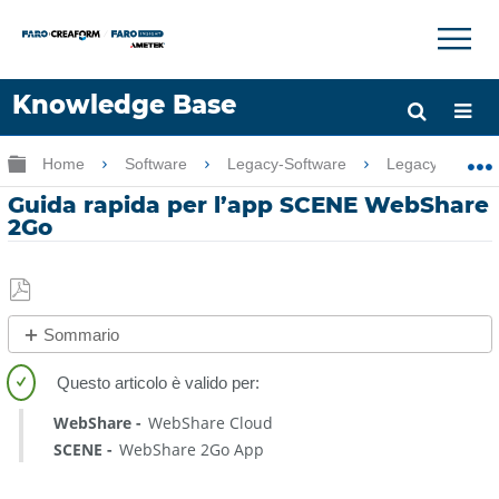
×
×
Knowledge Base
Lingua
Ingrandisci/riduci gerarchia globale
Home
Software
Legacy-Software
Legacy-WebSh
Chiedere aiuto
Accesso
Guida rapida per l’app SCENE WebShare
2Go
Salva
Sommario
come
Software
PDF
legacy
WebShare
WebShare Cloud
Procedura
SCENE
WebShare 2Go App
rapida
Panoramica