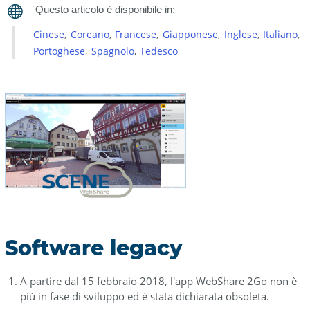
Versioni
Cinese
Coreano
Francese
Giapponese
Inglese
Italiano
precedenti
Portoghese
Spagnolo
Tedesco
Vedere
anche
Software legacy
A partire dal 15 febbraio 2018, l'app WebShare 2Go non è
più in fase di sviluppo ed è stata dichiarata obsoleta.