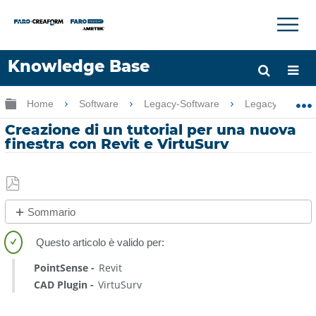
×
×
Knowledge Base
Lingua
Ingrandisci/riduci gerarchia globale
Home
Software
Legacy-Software
Legacy-PointSe
Chiedere aiuto
Accesso
Creazione di un tutorial per una nuova
finestra con Revit e VirtuSurv
Salva
Sommario
come
No
PDF
intestazioni
PointSense
Revit
CAD Plugin
VirtuSurv