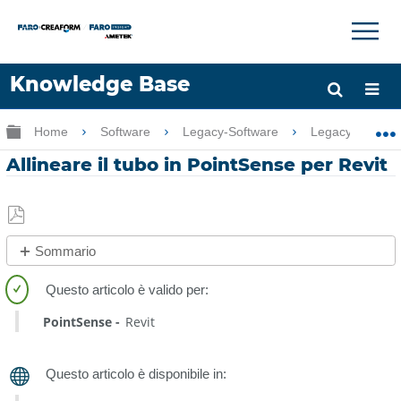
×
×
Knowledge Base
Lingua
Ingrandisci/riduci gerarchia globale
Home
Software
Legacy-Software
Legacy-PointSe
Chiedere aiuto
Accesso
Allineare il tubo in PointSense per Revit
Salva
Sommario
come
No
PDF
intestazioni
PointSense
Revit