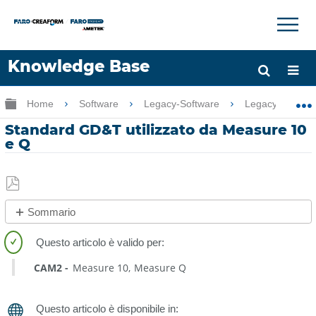
×
×
Knowledge Base
Lingua
Ingrandisci/riduci gerarchia globale
Home
Software
Legacy-Software
Legacy-Measu
Chiedere aiuto
Accesso
Standard GD&T utilizzato da Measure 10
e Q
Salva
Sommario
come
No
PDF
intestazioni
CAM2
Measure 10
Measure Q