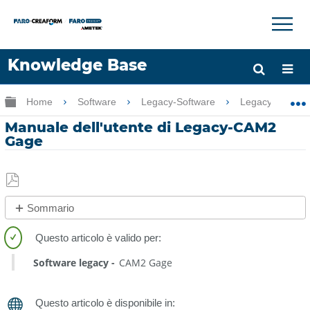
×
×
Knowledge Base
Lingua
Ingrandisci/riduci gerarchia globale
Home
Software
Legacy-Software
Legacy-CAM2 
Chiedere aiuto
Accesso
Manuale dell'utente di Legacy-CAM2
Gage
Salva
Sommario
come
Procedura
PDF
rapida
Software legacy
CAM2 Gage
Vedere
anche