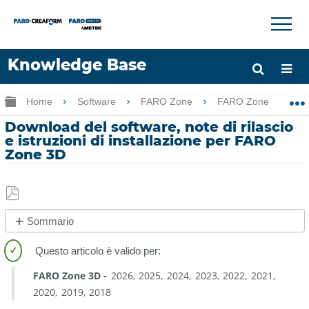
×
×
Knowledge Base
Lingua
Ingrandisci/riduci gerarchia globale
Home
Software
FARO Zone
FARO Zone
Chiedere aiuto
Accesso
Download del software, note di rilascio
e istruzioni di installazione per FARO
Zone 3D
Salva
Sommario
come
FARO®
PDF
Intouch
FARO Zone 3D
2026
2025
2024
2023
2022
2021
Aggiornamento
2020
2019
2018
dell'applicazione