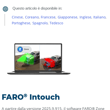
FARO®
Zone
3D
Cinese
Coreano
Francese
Giapponese
Inglese
Italiano
Scarica
Portoghese
Spagnolo
Tedesco
FARO®
Zone
3D
Installazione
FARO
Intouch
®
A partire dalla versione 2025.9.915, il software FARO® Zone