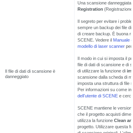
Una scansione danneggiata f
Registration
(Registrazione
Il segreto per evitare i probl
sempre un backup dei file di
di creare backup. È buona r
SCENE. Vedere il
Manuale de
modello di laser scanner
per 
Il modo in cui si imposta il p
file di dati di scansione e di
di utilizzare la funzione di
im
Il file di dati di scansione è
danneggiato
scansione dalla scheda di me
imposta una struttura di file
Per informazioni su come imp
dell'utente di SCENE
e cerc
SCENE mantiene le versioni de
che il progetto acquisti dimen
utilizza la funzione
Clean an
progetto. Utilizzare questa fu
di scansione originali. L'eli