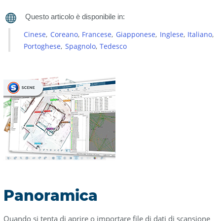
Vedere
anche
Cinese
Coreano
Francese
Giapponese
Inglese
Italiano
Portoghese
Spagnolo
Tedesco
Panoramica
Quando si tenta di aprire o importare file di dati di scansione