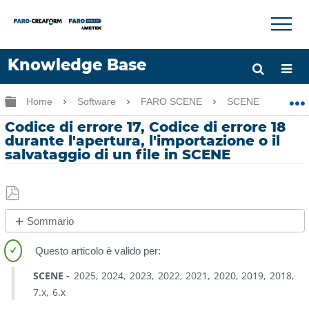
×
×
Knowledge Base
Lingua
Ingrandisci/riduci gerarchia globale
Home
Software
FARO SCENE
SCENE
Co
Chiedere aiuto
Accesso
Codice di errore 17, Codice di errore 18
durante l'apertura, l'importazione o il
salvataggio di un file in SCENE
Salva
Sommario
come
Panoramica
PDF
Risoluzione
SCENE
2025
2024
2023
2022
2021
2020
2019
2018
dei
7.x
6.x
problemi