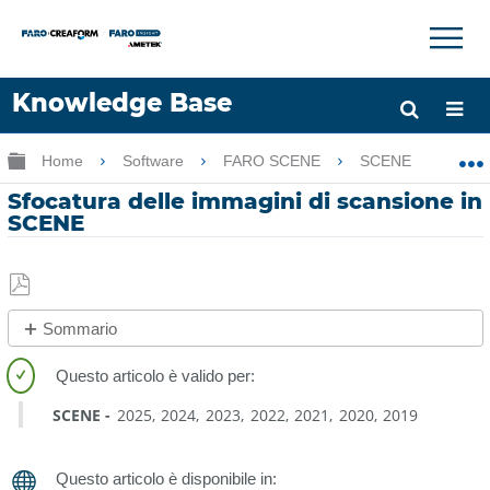
×
×
Knowledge Base
Lingua
Ingrandisci/riduci gerarchia globale
Home
Software
FARO SCENE
SCENE
Sf
Chiedere aiuto
Accesso
Sfocatura delle immagini di scansione in
SCENE
Salva
Sommario
come
No
PDF
intestazioni
SCENE
2025
2024
2023
2022
2021
2020
2019