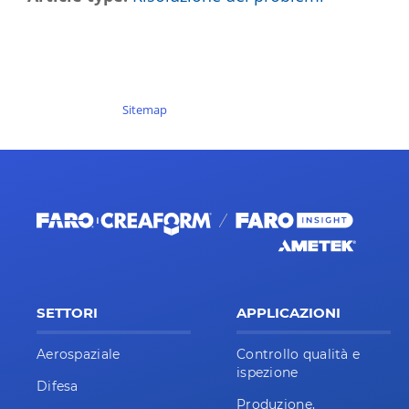
Sitemap
SETTORI
APPLICAZIONI
Aerospaziale
Controllo qualità e
ispezione
Difesa
Produzione,