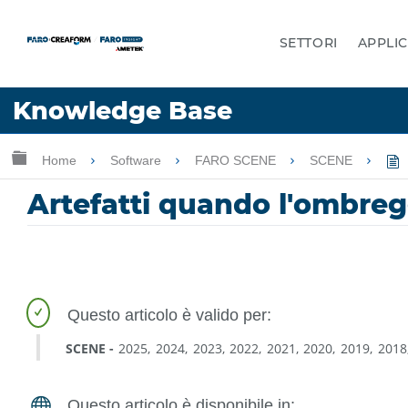
SETTORI
APPLIC
Lingua
Knowledge Base
Chiedere aiuto
Accesso
Ingrandisci/riduci gerarchia globale
Home
Software
FARO SCENE
SCENE
Artefatti quando l'ombreg
SCENE
2025
2024
2023
2022
2021
2020
2019
2018