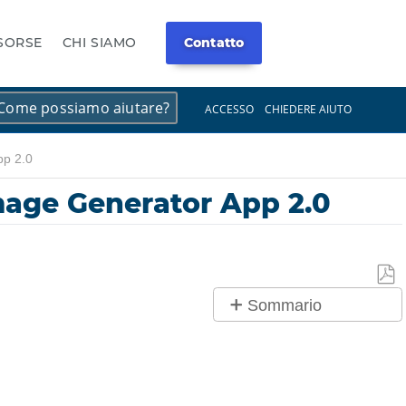
ISORSE
CHI SIAMO
Contatto
×
×
ACCESSO
CHIEDERE AIUTO
pp 2.0
Image Generator App 2.0
Salv
Sommario
co
No
PDF
intestazioni