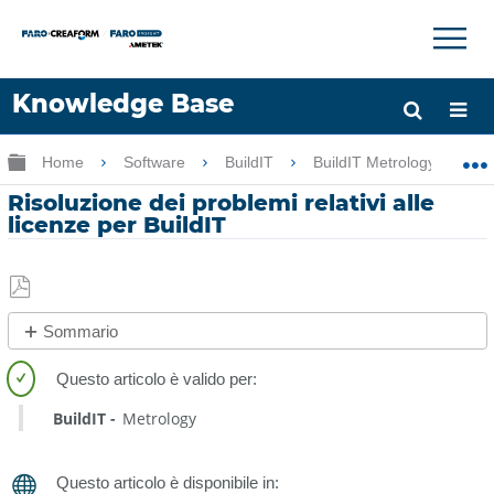
×
×
Knowledge Base
Lingua
Ingrandisci/riduci gerarchia globale
Home
Software
BuildIT
BuildIT Metrology
Chiedere aiuto
Accesso
Risoluzione dei problemi relativi alle
licenze per BuildIT
Salva
Sommario
come
No
PDF
intestazioni
BuildIT
Metrology