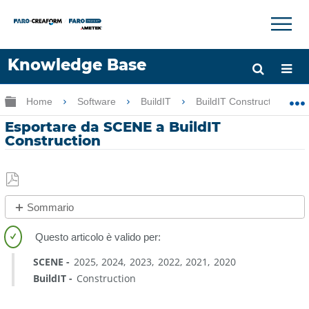
×
×
Knowledge Base
Lingua
Ingrandisci/riduci gerarchia globale
Home
Software
BuildIT
BuildIT Construction
Chiedere aiuto
Accesso
Esportare da SCENE a BuildIT
Construction
Salva
Sommario
come
No
PDF
intestazioni
SCENE
2025
2024
2023
2022
2021
2020
BuildIT
Construction