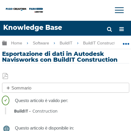
×
×
Knowledge Base
Lingua
Ingrandisci/riduci gerarchia globale
Home
Software
BuildIT
BuildIT Construction
Chiedere aiuto
Accesso
Esportazione di dati in Autodesk
Navisworks con BuildIT Construction
Salva
Sommario
come
No
PDF
intestazioni
BuildIT
Construction