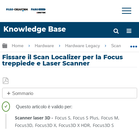
×
×
Knowledge Base
Lingua
Ingrandisci/riduci gerarchia globale
Home
Hardware
Hardware Legacy
Scan Localize
Chiedere aiuto
Accesso
Fissare il Scan Localizer per la Focus
treppiede e Laser Scanner
Salva
Sommario
come
No
PDF
intestazioni
Scanner laser 3D
Focus S
Focus S Plus
Focus M
Focus3D
Focus3D X
Focus3D X HDR
Focus3D S