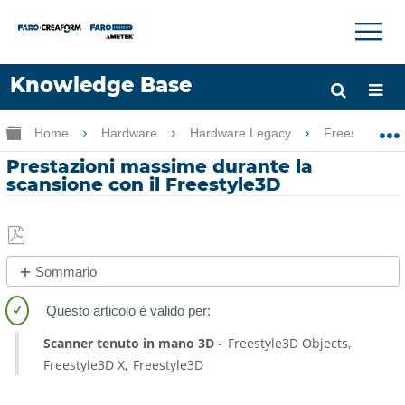
×
×
Knowledge Base
Lingua
Ingrandisci/riduci gerarchia globale
Home
Hardware
Hardware Legacy
Freestyle
Chiedere aiuto
Accesso
Prestazioni massime durante la
scansione con il Freestyle3D
Salva
Sommario
come
No
PDF
intestazioni
Scanner tenuto in mano 3D
Freestyle3D Objects
Freestyle3D X
Freestyle3D